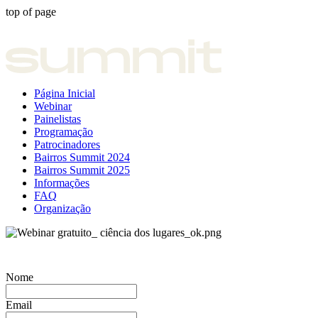
top of page
Página Inicial
Webinar
Painelistas
Programação
Patrocinadores
Bairros Summit 2024
Bairros Summit 2025
Informações
FAQ
Organização
FORMULÁRIO DE INSCRIÇÃO
Nome
Email