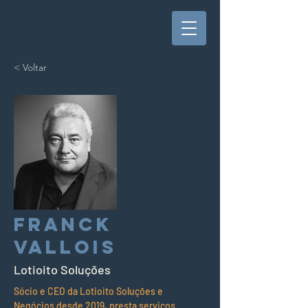
< Voltar
Franck
Vallois
Lotioito Soluções
Sócio e CEO da Lotioito Soluções e 
Negócios desde 2019, presta serviços 