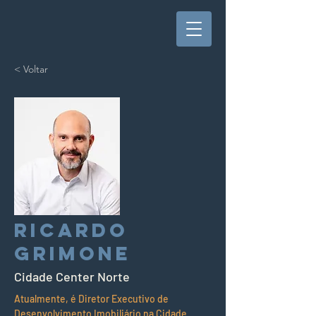
< Voltar
Ricardo
Grimone
Cidade Center Norte
Atualmente, é Diretor Executivo de 
Desenvolvimento Imobiliário na Cidade 