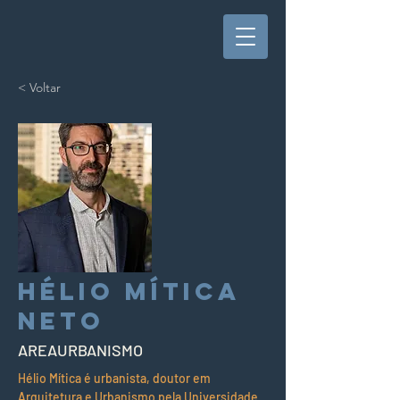
< Voltar
Hélio Mítica
Neto
AREAURBANISMO
Hélio Mítica é urbanista, doutor em 
Arquitetura e Urbanismo pela Universidade 